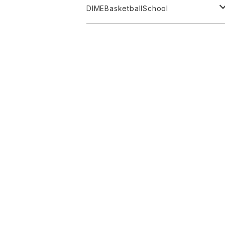
Others
DIMEBasketballSchool
日本橋校