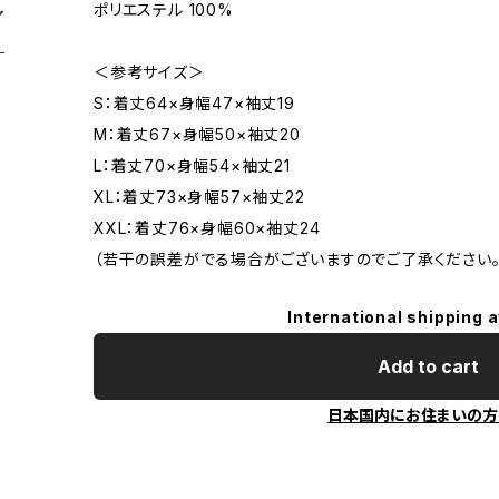
ポリエステル 100%
＜参考サイズ＞
S：着丈64×身幅47×袖丈19
M：着丈67×身幅50×袖丈20
L：着丈70×身幅54×袖丈21
XL：着丈73×身幅57×袖丈22
XXL：着丈76×身幅60×袖丈24
（若干の誤差がでる場合がございますのでご了承ください。
International shipping a
Add to cart
日本国内にお住まいの方