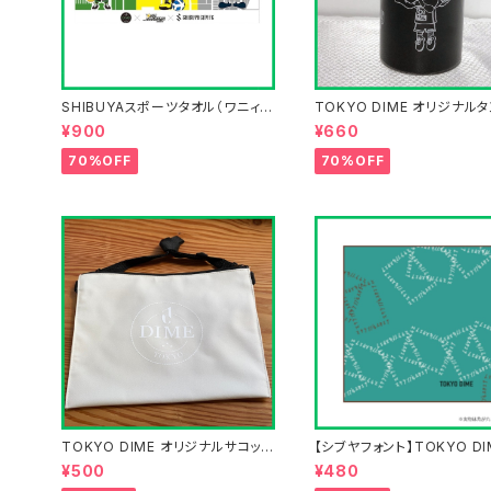
SHIBUYAスポーツタオル（ワニィ×
TOKYO DIME オリジナル
サンディー×シビット）コラボタオル
ー
¥900
¥660
70%OFF
70%OFF
TOKYO DIME オリジナルサコッシ
【シブヤフォント】TOKYO DI
ュ
オルハンカチ
¥500
¥480