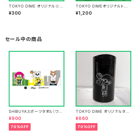
TOKYO DIME オリジナル☆応
TOKYO DIMEオリジナルトス
援ステッカー☆
コイン
¥300
¥1,200
セール中の商品
SHIBUYAスポーツタオル（ワニ
TOKYO DIME オリジナルタン
ィ×サンディー×シビット）コラボ
ブラー
¥900
¥660
タオル
70%OFF
70%OFF