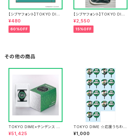
【シブヤフォント】TOKYO DIME
【シブヤフォント】TOKYO DIME
タオルハンカチ
ショルダーポーチ
¥480
¥2,550
60%OFF
15%OFF
その他の商品
TOKYO DIME×テンデンス オ
TOKYO DIME ☆応援うちわ☆
リジナルウォッチ第2弾
2025
¥51,425
¥1,000