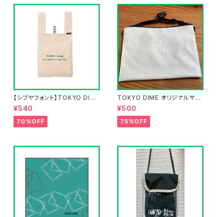
【シブヤフォント】TOKYO DIME
TOKYO DIME オリジナルサコ
エコバッグ
ッシュ
¥540
¥500
70%OFF
75%OFF