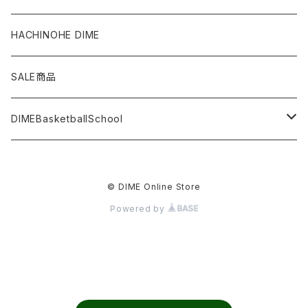
Bottoms
HACHINOHE DIME
Accessories
SALE商品
Others
DIMEBasketballSchool
日本橋校
© DIME Online Store
Powered by