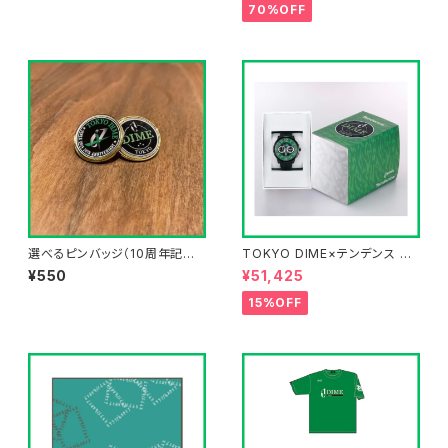
70%OFF
選べるピンバッジ（10周年記念
TOKYO DIME×テンデンス オ
ロゴ／コインロゴ）
リジナルウォッチ第2弾
¥550
¥51,425
15%OFF