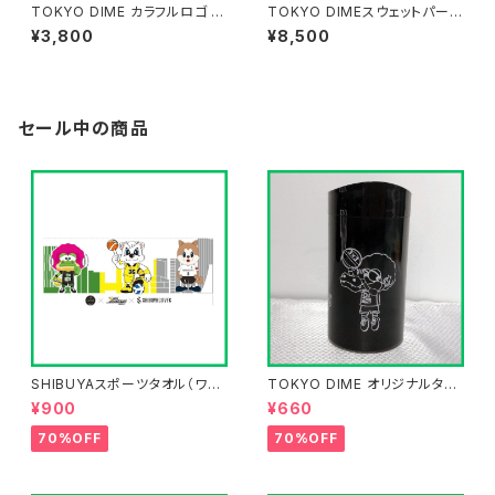
TOKYO DIME カラフルロゴ T
TOKYO DIMEスウェットパーカ
シャツ 【BLACK】
ー
¥3,800
¥8,500
セール中の商品
SHIBUYAスポーツタオル（ワニ
TOKYO DIME オリジナルタン
ィ×サンディー×シビット）コラボ
ブラー
¥900
¥660
タオル
70%OFF
70%OFF