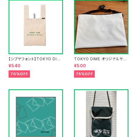
【シブヤフォント】TOKYO DIME
TOKYO DIME オリジナルサコ
エコバッグ
ッシュ
¥540
¥500
70%OFF
75%OFF